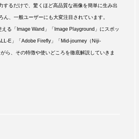
入力するだけで、驚くほど高品質な画像を簡単に生み出
ろん、一般ユーザーにも大変注目されています。
Image Wand」「Image Playground」にスポッ
obe Firefly」「Mid-journey（Niji-
on」と比較しながら、その特徴や使いどころを徹底解説していきま
Image Playground
る時代へ！“AIキ
Image Wand / Image Playground 著作
解説
や商用利用は大丈夫？使用する上での注
点を解説